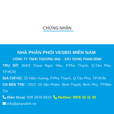
CHỨNG NHẬN
NHÀ PHÂN PHỐI VESBO MIỀN NAM
CÔNG TY TNHH THƯƠNG MẠI – XÂY DỰNG PHAN ĐÌNH
TRỤ SỞ:
364/2 Thoại Ngọc Hầu, P.Phú Thạnh, Q.Tân Phú,
TP.HCM
ĐỊA CHỈ KD:
25 Hiền Vương, P.Phú Thạnh, Q.Tân Phú, TP.HCM
CN BẾN TRE :
291C Võ Văn Phẩm, Bình Thạnh, Bình Phú, TP.Bến
Tre
Điện thoại
:
028 3978 6810
Hotline:
0976 22 11 33
info@phandinh.vn