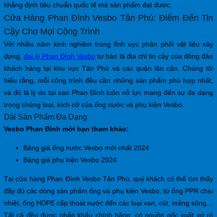
khẳng định tiêu chuẩn quốc tế mà sản phẩm đạt được.
Cửa Hàng Phan Đình Vesbo Tân Phú: Điểm Đến Tin
Cậy Cho Mọi Công Trình
Với nhiều năm kinh nghiệm trong lĩnh vực phân phối vật liệu xây
dựng,
đại lý Phan Đình Vesbo
tự hào là địa chỉ tin cậy của đông đảo
khách hàng tại khu vực Tân Phú và các quận lân cận. Chúng tôi
hiểu rằng, mỗi công trình đều cần những sản phẩm phù hợp nhất,
và đó là lý do tại sao Phan Đình luôn nỗ lực mang đến sự đa dạng
trong chủng loại, kích cỡ của ống nước và phụ kiện Vesbo.
Dải Sản Phẩm Đa Dạng
Vesbo Phan Đình mời bạn tham khảo:
Bảng giá ống nước Vesbo mới nhất 2024
Bảng giá phụ kiện Vesbo 2024
Tại cửa hàng Phan Đình Vesbo Tân Phú, quý khách có thể tìm thấy
đầy đủ các dòng sản phẩm ống và phụ kiện Vesbo, từ ống PPR chịu
nhiệt, ống HDPE cấp thoát nước đến các loại van, cút, măng sông…
Tất cả đều được nhập khẩu chính hãng, có nguồn gốc xuất xứ rõ