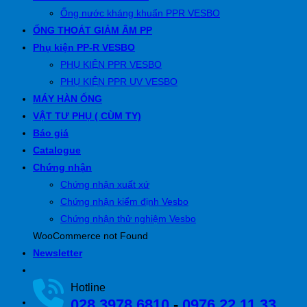
Ống nước kháng khuẩn PPR VESBO
ỐNG THOÁT GIẢM ÂM PP
Phụ kiện PP-R VESBO
PHỤ KIỆN PPR VESBO
PHỤ KIỆN PPR UV VESBO
MÁY HÀN ỐNG
VẬT TƯ PHỤ ( CÙM TY)
Báo giá
Catalogue
Chứng nhận
Chứng nhận xuất xứ
Chứng nhận kiểm định Vesbo
Chứng nhận thử nghiệm Vesbo
WooCommerce not Found
Newsletter
Hotline
028 3978 6810
-
0976 22 11 33