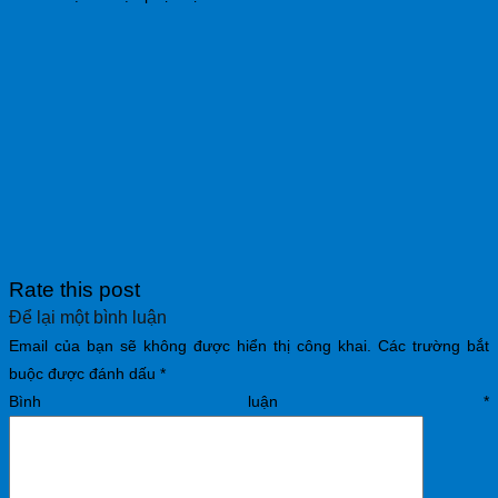
Rate this post
Để lại một bình luận
Email của bạn sẽ không được hiển thị công khai.
Các trường bắt
buộc được đánh dấu
*
Bình luận
*