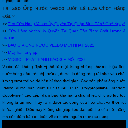
nghiệp, tận tình.
Tại Sao Ống Nước Vesbo Luôn Là Lựa Chọn Hàng
Đầu?
>>
Tìm Cửa Hàng Vesbo Ủy Quyền Tại Quận Bình Tân? Ghé Ngay!
>>
Cửa Hàng Vesbo Ủy Quyền Tại Quận Tân Bình: Chất Lượng &
Uy Tín
>>
BÁO GIÁ ỐNG NƯỚC VESBO MỚI NHẤT 2021
>>
Máy hàn ống ppr
>>
VESBO – PHÁT HÀNH BÁO GIÁ MỚI 2022
Vesbo đã khẳng định vị thế là một trong những thương hiệu ống
nước hàng đầu trên thị trường, được tin dùng rộng rãi nhờ vào chất
lượng vượt trội và độ bền bỉ theo thời gian. Các sản phẩm ống nước
Vesbo được sản xuất từ vật liệu PPR (Polypropylene Random
Copolymer) cao cấp, đảm bảo khả năng chịu nhiệt, chịu áp lực tốt,
không bị ăn mòn hay rò rỉ dưới tác động của hóa chất và thời tiết
khắc nghiệt. Điều này không chỉ giúp kéo dài tuổi thọ của hệ thống
mà còn đảm bảo an toàn vệ sinh cho nguồn nước sử dụng.