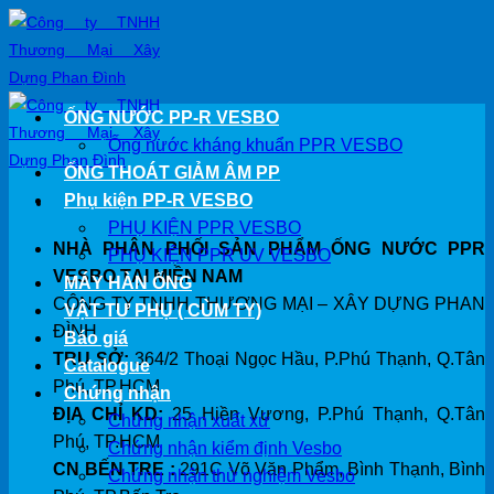
Chuyển
đến
nội
dung
ỐNG NƯỚC PP-R VESBO
Ống nước kháng khuẩn PPR VESBO
ỐNG THOÁT GIẢM ÂM PP
Phụ kiện PP-R VESBO
PHỤ KIỆN PPR VESBO
NHÀ PHÂN PHỐI SẢN PHẨM ỐNG NƯỚC PPR
PHỤ KIỆN PPR UV VESBO
VESBO TẠI MIỀN NAM
MÁY HÀN ỐNG
CÔNG TY TNHH THƯƠNG MẠI – XÂY DỰNG PHAN
VẬT TƯ PHỤ ( CÙM TY)
ĐÌNH
Báo giá
TRỤ SỞ:
364/2 Thoại Ngọc Hầu, P.Phú Thạnh, Q.Tân
Catalogue
Phú, TP.HCM
Chứng nhận
ĐỊA CHỈ KD:
25 Hiền Vương, P.Phú Thạnh, Q.Tân
Chứng nhận xuất xứ
Phú, TP.HCM
Chứng nhận kiểm định Vesbo
CN BẾN TRE :
291C Võ Văn Phẩm, Bình Thạnh, Bình
Chứng nhận thử nghiệm Vesbo