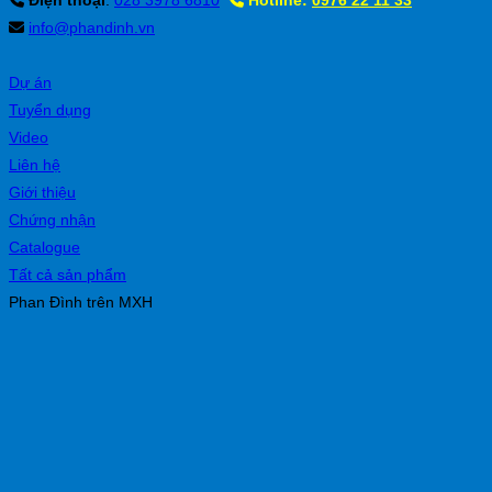
Điện thoại
:
028 3978 6810
Hotline:
0976 22 11 33
info@phandinh.vn
Dự án
Tuyển dụng
Video
Liên hệ
Giới thiệu
Chứng nhận
Catalogue
Tất cả sản phẩm
Phan Đình trên MXH