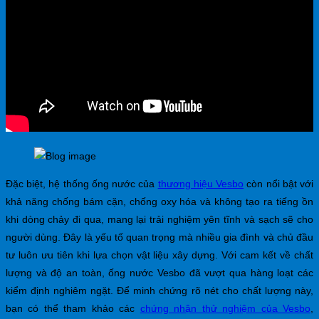
Đặc biệt, hệ thống ống nước của
thương hiệu Vesbo
còn nổi bật với
khả năng chống bám cặn, chống oxy hóa và không tạo ra tiếng ồn
khi dòng chảy đi qua, mang lại trải nghiệm yên tĩnh và sạch sẽ cho
người dùng. Đây là yếu tố quan trọng mà nhiều gia đình và chủ đầu
tư luôn ưu tiên khi lựa chọn vật liệu xây dựng. Với cam kết về chất
lượng và độ an toàn, ống nước Vesbo đã vượt qua hàng loạt các
kiểm định nghiêm ngặt. Để minh chứng rõ nét cho chất lượng này,
bạn có thể tham khảo các
chứng nhận thử nghiệm của Vesbo
,