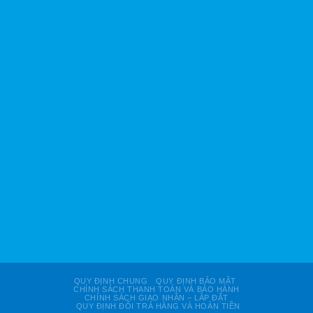
QUY ĐỊNH CHUNG
QUY ĐỊNH BẢO MẬT
CHÍNH SÁCH THANH TOÁN VÀ BẢO HÀNH
CHÍNH SÁCH GIAO NHẬN – LẮP ĐẶT
QUY ĐỊNH ĐỔI TRẢ HÀNG VÀ HOÀN TIỀN