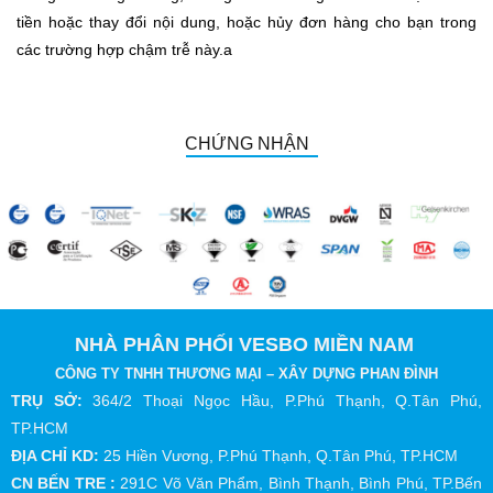
tiền hoặc thay đổi nội dung, hoặc hủy đơn hàng cho bạn trong
các trường hợp chậm trễ này.a
CHỨNG NHẬN
NHÀ PHÂN PHỐI VESBO MIỀN NAM
CÔNG TY TNHH THƯƠNG MẠI – XÂY DỰNG PHAN ĐÌNH
TRỤ SỞ:
364/2 Thoại Ngọc Hầu, P.Phú Thạnh, Q.Tân Phú,
TP.HCM
ĐỊA CHỈ KD:
25 Hiền Vương, P.Phú Thạnh, Q.Tân Phú, TP.HCM
CN BẾN TRE :
291C Võ Văn Phẩm, Bình Thạnh, Bình Phú, TP.Bến