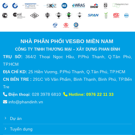
NHÀ PHÂN PHỐI VESBO MIỀN NAM
CÔNG TY TNHH THƯƠNG MẠI – XÂY DỰNG PHAN ĐÌNH
TRỤ SỞ:
364/2 Thoại Ngọc Hầu, P.Phú Thạnh, Q.Tân Phú,
TP.HCM
ĐỊA CHỈ KD:
25 Hiền Vương, P.Phú Thạnh, Q.Tân Phú, TP.HCM
CN BẾN TRE :
291C Võ Văn Phẩm, Bình Thạnh, Bình Phú, TP.Bến
Tre
Điện thoại
:
028 3978 6810
Hotline:
0976 22 11 33
info@phandinh.vn
Dự án
Tuyển dụng