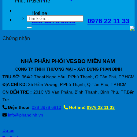
Phú, TP.Bến Tre
Hotline
028 3978 6810
-
0976 22 11 33
Chứng nhận
NHÀ PHÂN PHỐI VESBO MIỀN NAM
CÔNG TY TNHH THƯƠNG MẠI – XÂY DỰNG PHAN ĐÌNH
TRỤ SỞ:
364/2 Thoại Ngọc Hầu, P.Phú Thạnh, Q.Tân Phú, TP.HCM
ĐỊA CHỈ KD:
25 Hiền Vương, P.Phú Thạnh, Q.Tân Phú, TP.HCM
CN BẾN TRE :
291C Võ Văn Phẩm, Bình Thạnh, Bình Phú, TP.Bến
Tre
Điện thoại
:
028 3978 6810
Hotline:
0976 22 11 33
info@phandinh.vn
Dự án