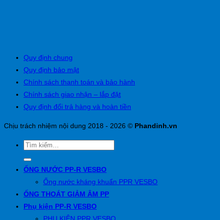
Quy định chung
Quy định bảo mật
Chính sách thanh toán và bảo hành
Chính sách giao nhận – lắp đặt
Quy định đổi trả hàng và hoàn tiền
Chịu trách nhiệm nội dung 2018 - 2026 ©
Phandinh.vn
ỐNG NƯỚC PP-R VESBO
Ống nước kháng khuẩn PPR VESBO
ỐNG THOÁT GIẢM ÂM PP
Phụ kiện PP-R VESBO
PHỤ KIỆN PPR VESBO