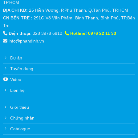
TP.HCM
ĐỊA CHỈ KD:
25 Hiền Vương, P.Phú Thạnh, Q.Tân Phú, TP.HCM
CN BẾN TRE :
291C Võ Văn Phẩm, Bình Thạnh, Bình Phú, TP.Bến
Tre
Điện thoại
:
028 3978 6810
Hotline:
0976 22 11 33
info@phandinh.vn
Dự án
Tuyển dụng
Video
Liên hệ
Giới thiệu
Chứng nhận
Catalogue