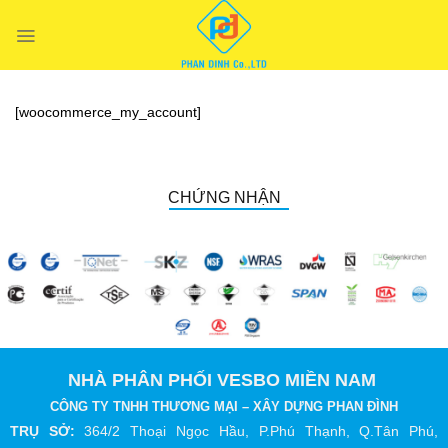
Chuyển
đến
nội
dung
[woocommerce_my_account]
CHỨNG NHẬN
NHÀ PHÂN PHỐI VESBO MIỀN NAM
CÔNG TY TNHH THƯƠNG MẠI – XÂY DỰNG PHAN ĐÌNH
TRỤ SỞ:
364/2 Thoại Ngọc Hầu, P.Phú Thạnh, Q.Tân Phú,