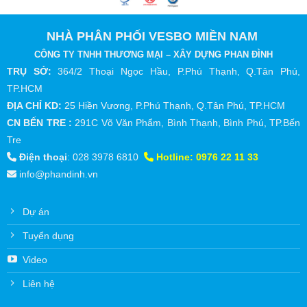
NHÀ PHÂN PHỐI VESBO MIỀN NAM
CÔNG TY TNHH THƯƠNG MẠI – XÂY DỰNG PHAN ĐÌNH
TRỤ SỞ:
364/2 Thoại Ngọc Hầu, P.Phú Thạnh, Q.Tân Phú,
TP.HCM
ĐỊA CHỈ KD:
25 Hiền Vương, P.Phú Thạnh, Q.Tân Phú, TP.HCM
CN BẾN TRE :
291C Võ Văn Phẩm, Bình Thạnh, Bình Phú, TP.Bến
Tre
Điện thoại
:
028 3978 6810
Hotline:
0976 22 11 33
info@phandinh.vn
Dự án
Tuyển dụng
Video
Liên hệ