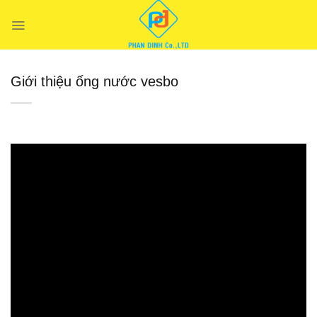
Chuyển
đến
nội
dung
Giới thiệu ống nước vesbo