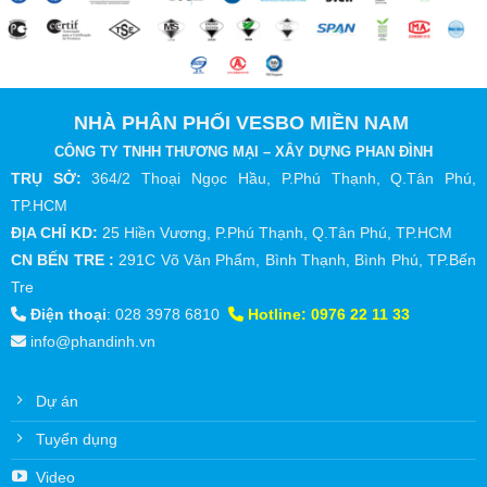
NHÀ PHÂN PHỐI VESBO MIỀN NAM
CÔNG TY TNHH THƯƠNG MẠI – XÂY DỰNG PHAN ĐÌNH
TRỤ SỞ:
364/2 Thoại Ngọc Hầu, P.Phú Thạnh, Q.Tân Phú,
TP.HCM
ĐỊA CHỈ KD:
25 Hiền Vương, P.Phú Thạnh, Q.Tân Phú, TP.HCM
CN BẾN TRE :
291C Võ Văn Phẩm, Bình Thạnh, Bình Phú, TP.Bến
Tre
Điện thoại
:
028 3978 6810
Hotline:
0976 22 11 33
info@phandinh.vn
Dự án
Tuyển dụng
Video