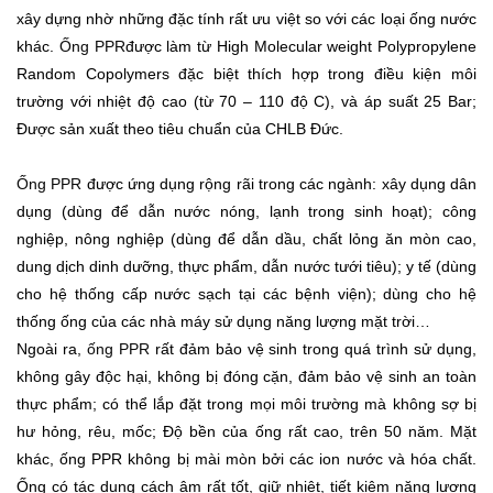
xây dựng nhờ những đặc tính rất ưu việt so với các loại ống nước
khác.
Ống PPR
được làm từ High Molecular weight Polypropylene
Random Copolymers đặc biệt thích hợp trong điều kiện môi
trường với nhiệt độ cao (từ 70 – 110 độ C), và áp suất 25 Bar;
Được sản xuất theo tiêu chuẩn của CHLB Đức.
Ống PPR
được ứng dụng rộng rãi trong các ngành: xây dụng dân
dụng (dùng để dẫn nước nóng, lạnh trong sinh hoạt); công
nghiệp, nông nghiệp (dùng để dẫn dầu, chất lỏng ăn mòn cao,
dung dịch dinh dưỡng, thực phẩm, dẫn nước tưới tiêu); y tế (dùng
cho hệ thống cấp nước sạch tại các bệnh viện); dùng cho hệ
thống ống của các nhà máy sử dụng năng lượng mặt trời…
Ngoài ra,
ống PPR
rất đảm bảo vệ sinh trong quá trình sử dụng,
không gây độc hại, không bị đóng cặn, đảm bảo vệ sinh an toàn
thực phẩm; có thể lắp đặt trong mọi môi trường mà không sợ bị
hư hỏng, rêu, mốc; Độ bền của ống rất cao, trên 50 năm. Mặt
khác, ống PPR không bị mài mòn bởi các ion nước và hóa chất.
Ống có tác dụng cách âm rất tốt, giữ nhiệt, tiết kiệm năng lượng