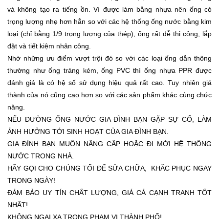
và không tạo ra tiếng ồn. Vì được làm bằng nhựa nên ống có
trọng lượng nhẹ hơn hẳn so với các hệ thống ống nước bằng kim
loại (chỉ bằng 1/9 trọng lượng của thép), ống rất dễ thi công, lắp
đặt và tiết kiệm nhân công.
Nhờ những ưu điểm vượt trội đó so với các loại ống dẫn thông
thường như ống tráng kém, ống PVC thì ống nhựa PPR được
đánh giá là có hệ số sử dụng hiệu quả rất cao. Tuy nhiên giá
thành của nó cũng cao hơn so với các sản phẩm khác cùng chức
năng.
NẾU ĐƯỜNG ỐNG NƯỚC GIA ĐÌNH BẠN GẶP SỰ CỐ, LÀM
ẢNH HƯỞNG TỚI SINH HOẠT CỦA GIA ĐÌNH BẠN.
GIA ĐÌNH BẠN MUỐN NÂNG CẤP HOẶC ĐI MỚI HỆ THỐNG
NƯỚC TRONG NHÀ.
HÃY GỌI CHO CHÚNG TỐI ĐỂ SỬA CHỮA, KHẮC PHỤC NGAY
TRONG NGÀY!
ĐẢM BẢO UY TÍN CHẤT LƯỢNG, GIÁ CẢ CẠNH TRANH TỐT
NHẤT!
KHÔNG NGẠI XA TRONG PHẠM VI THÀNH PHỐ!