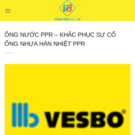
Chuyển
đến
nội
dung
ỐNG NƯỚC PPR – KHẮC PHỤC SỰ CỐ
ỐNG NHỰA HÀN NHIỆT PPR