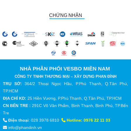
CHỨNG NHẬN
NHÀ PHÂN PHỐI VESBO MIỀN NAM
CÔNG TY TNHH THƯƠNG MẠI – XÂY DỰNG PHAN ĐÌNH
TRỤ SỞ:
364/2 Thoại Ngọc Hầu, P.Phú Thạnh, Q.Tân Phú,
TP.HCM
ĐỊA CHỈ KD:
25 Hiền Vương, P.Phú Thạnh, Q.Tân Phú, TP.HCM
CN BẾN TRE :
291C Võ Văn Phẩm, Bình Thạnh, Bình Phú, TP.Bến
Tre
Điện thoại
:
028 3978 6810
Hotline:
0976 22 11 33
info@phandinh.vn