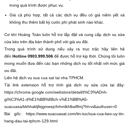
trong quá trình được phục vụ.
Giá cả phù hợp, tất cả các dịch vụ đều có giá niêm yết và
không thu thêm bất kỳ cước phí phát sinh nào khác.
Cơ khí Hoàng Toản luôn hỗ trợ lắp đặt và cung cấp dịch vụ sửa
cửa kéo trên địa bàn thành phố với giá ưu đãi.
Trong quá trình sử dụng nếu xảy ra trục trặc hãy liên hệ
đến
Hotline 0903.999.506
để được hỗ trợ kịp thời. Chúng tôi luôn
mong muốn đưa đến các bạn những dịch vụ tốt nhất với mức giá
ưu đãi.
Liên hệ dịch vụ
sua cua sat tai nha
TPHCM.
Tải link extension hỗ trợ tính giá dịch vụ sửa cửa tại đây:
https://chrome.google.com/webstore/detail/t%C3%ADnh-
gi%C3%A1-d%E1%BB%8Bch-v%E1%BB%A5-
suacuasa/bkhhakljfejgmeejcfnhmlkhlbaflfmj?hl=vi&authuser=0
Bài gốc: https://www.suacuasat.com/tin-tuc/sua-cua-keo-uy-tin-
hang-dau-tai-tphcm-129.html