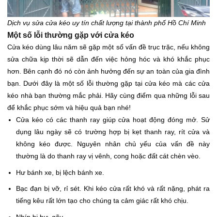
Dịch vụ sửa cửa kéo uy tín chất lượng tại thành phố Hồ Chí Minh
Một số lỗi thường gặp với cửa kéo
Cửa kéo dùng lâu năm sẽ gặp một số vấn đề trục trặc, nếu không
sửa chữa kịp thời sẽ dẫn đến việc hỏng hóc và khó khắc phục
hơn. Bên cạnh đó nó còn ảnh hưởng đến sự an toàn của gia đình
bạn. Dưới đây là một số lỗi thường gặp tại cửa kéo mà các cửa
kéo nhà bạn thường mắc phải. Hãy cùng điểm qua những lỗi sau
để khắc phục sớm và hiệu quả bạn nhé!
Cửa kéo có các thanh ray giúp cửa hoạt động đóng mở. Sử
dụng lâu ngày sẽ có trường hợp bị kẹt thanh ray, rít cửa và
không kéo được. Nguyên nhân chủ yếu của vấn đề này
thường là do thanh ray vị vênh, cong hoặc đất cát chèn vèo.
Hư bánh xe, bị lệch bánh xe.
Bạc đạn bị vỡ, rỉ sét. Khi kéo cửa rất khó và rất nặng, phát ra
tiếng kêu rất lớn tạo cho chúng ta cảm giác rất khó chịu.
Nhíp bị hư, gãy.