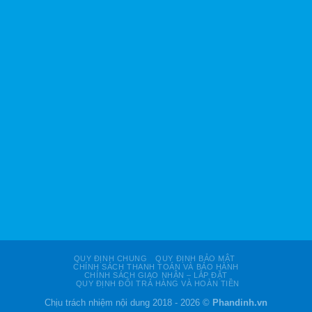
QUY ĐỊNH CHUNG
QUY ĐỊNH BẢO MẬT
CHÍNH SÁCH THANH TOÁN VÀ BẢO HÀNH
CHÍNH SÁCH GIAO NHẬN – LẮP ĐẶT
QUY ĐỊNH ĐỔI TRẢ HÀNG VÀ HOÀN TIỀN
Chịu trách nhiệm nội dung 2018 - 2026 ©
Phandinh.vn